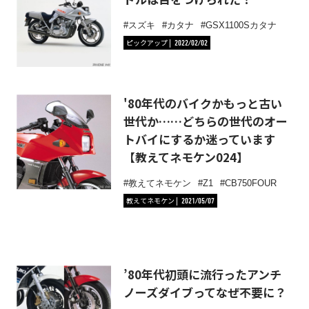
スズキ
カタナ
GSX1100Sカタナ
ピックアップ
2022/02/02
'80年代のバイクかもっと古い
世代か……どちらの世代のオー
トバイにするか迷っています
【教えてネモケン024】
教えてネモケン
Z1
CB750FOUR
教えてネモケン
2021/05/07
’80年代初頭に流行ったアンチ
ノーズダイブってなぜ不要に？