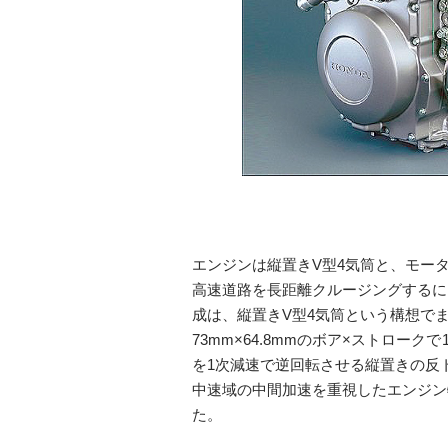
エンジンは縦置きV型4気筒と、モー
高速道路を長距離クルージングするに
成は、縦置きV型4気筒という構想で
73mm×64.8mmのボア×ストロークで1,
を1次減速で逆回転させる縦置きの反
中速域の中間加速を重視したエンジン
た。