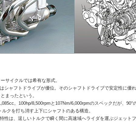
ターサイクルでは希有な形式。
はシャフトドライブが優位。そのシャフトドライブで安定性に優
まとまったという。
085cc。100hp/8,500rpmと107Nm/6,000rpmのスペックだが
トルクを打ち消す上下にシャフトのある構造。
特性は、逞しいトルクで瞬く間に高速域へライダを運ぶジェット