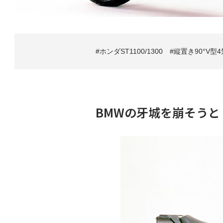
ホンダST1100/1300
縦置き90°V型
BMWの牙城を崩そう