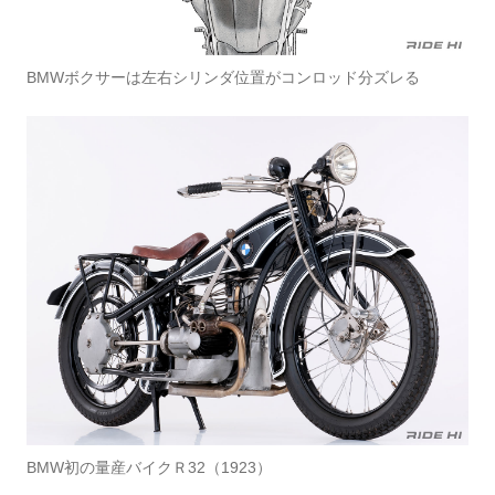
BMWボクサーは左右シリンダ位置がコンロッド分ズレる
BMW初の量産バイクＲ32（1923）