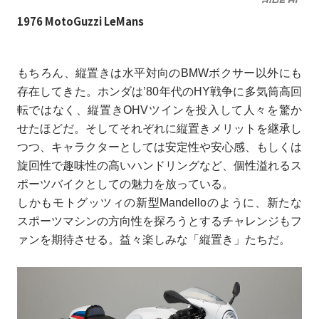
1976 MotoGuzzi LeMans
もちろん、縦置きは水平対向のBMWボクサー以外にも
存在してきた。ホンダは’80年代のHY戦争に多気筒高回
転ではなく、縦置きOHVツインを投入して人々を驚か
せたほどだ。そしてそれぞれに縦置きメリットを継承し
つつ、キャラクターとしては安定性や安心感、もしくは
旋回性で趣味性の高いハンドリングなど、個性溢れるス
ポーツバイクとしての魅力を放っている。
しかもモトグッツィの新型Mandelloのように、新たな
スポーツマシンの方向性を探ろうとするチャレンジもフ
ァンを期待させる。益々楽しみな「縦置き」たちだ。