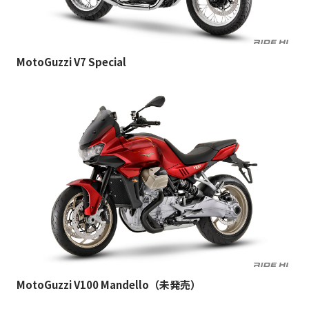
MotoGuzzi V7 Special
MotoGuzzi V100 Mandello（未発売）