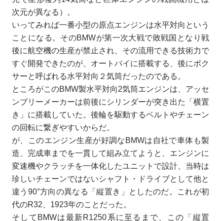
次元が異なる）。
いってみれば一番小型の原点エンジンは水平対向という
ことになる。そのBMWが第一次大戦で敗戦国となり戦
後に航空機の生産が禁止され、その流用できる技術力で
すぐ開発できたのが、オートバイに搭載する、後にボク
サーと呼ばれる水平対向２気筒だったのである。
ところがこのBMW製水平対向2気筒エンジンは、アッセ
ンブリーメーカーは前後にシリンダーが突き出た「横置
き」に搭載していた。後輪を駆動するベルトやチェーン
の回転に繋ぎやすいからだ。
が、このエンジン生産が好調なBMWは自社で車体も製
造、完成車までを一貫して組み立てようと、エンジンに
変速機やクラッチを一体化したユニットで設計、当時は
珍しいチェーンではないシャフト・ドライブとして他と
違う90°方向の異なる「縦置き」としたのだ。これが初
代のR32、1923年のことだった。
そしてBMWは最新R1250系に至るまで、この「縦置