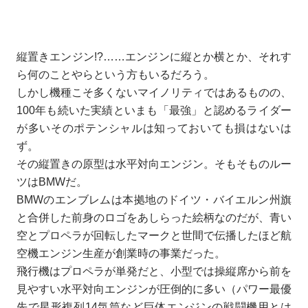
縦置きエンジン!?……エンジンに縦とか横とか、それす
ら何のことやらという方もいるだろう。
しかし機種こそ多くないマイノリティではあるものの、
100年も続いた実績といまも「最強」と認めるライダー
が多いそのポテンシャルは知っておいても損はないは
ず。
その縦置きの原型は水平対向エンジン。そもそものルー
ツはBMWだ。
BMWのエンブレムは本拠地のドイツ・バイエルン州旗
と合併した前身のロゴをあしらった絵柄なのだが、青い
空とプロペラが回転したマークと世間で伝播したほど航
空機エンジン生産が創業時の事業だった。
飛行機はプロペラが単発だと、小型では操縦席から前を
見やすい水平対向エンジンが圧倒的に多い（パワー最優
先で星形複列14気筒など巨体エンジンの戦闘機用とは