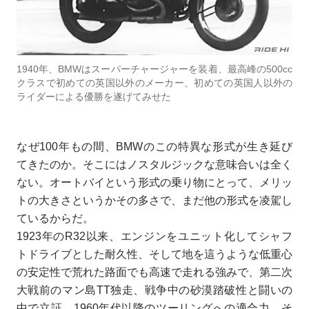
1940年、BMWはスーパーチャージャーを装着、最高峰の500cc
クラスで初めての英国以外のメーカー、初めての英国人以外の
ライダーによる優勝を遂げてみせた
なぜ100年もの間、BMWのこの特異な形式が生き延び
てきたのか。そこにはノスタルジックな意味合いは全く
ない。オートバイという形式の乗り物にとって、メリッ
トの大きさというかその多さで、まだ他の形式を凌駕し
ているからだ。
1923年のR32以来、エンジンをユニット化してシャフ
トドライブとした耐久性、そして地を這うような低重心
の安定性で荒れた路面でも高速で走れる強みで、第二次
大戦前のマン島TT独走、戦争中の砂漠踏破性と闘いの
中で立証、1960年代以降のツーリングへの適合力、そ