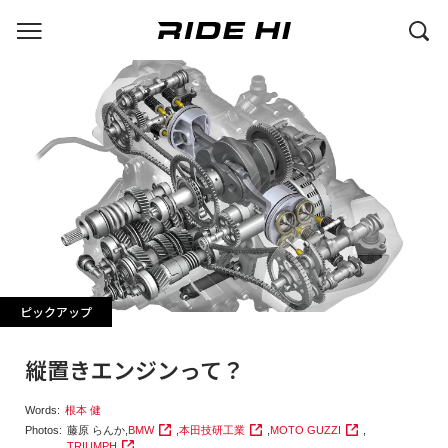
ピックアップ
縦置きエンジンって？
Words:
根本 健
Photos:
藤原 らんか
,
BMW
,
本田技研工業
,
MOTO GUZZI
,
TRIUMPH