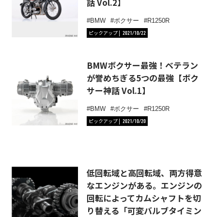
話 Vol.2】
BMW
ボクサー
R1250R
ピックアップ
2021/10/22
BMWボクサー最強！ベテラン
が誉めちぎる5つの最強【ボク
サー神話 Vol.1】
BMW
ボクサー
R1250R
ピックアップ
2021/10/20
低回転域と高回転域、両方得意
なエンジンがある。エンジンの
回転によってカムシャフトを切
り替える「可変バルブタイミン