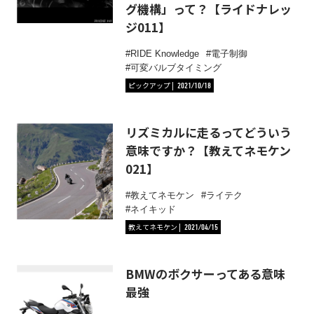
グ機構」って？【ライドナレッ
ジ011】
RIDE Knowledge
電子制御
可変バルブタイミング
ピックアップ
2021/10/18
リズミカルに走るってどういう
意味ですか？【教えてネモケン
021】
教えてネモケン
ライテク
ネイキッド
教えてネモケン
2021/04/15
BMWのボクサーってある意味
最強