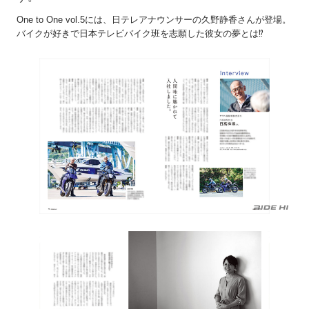
One to One vol.5には、日テレアナウンサーの久野静香さんが登場。
バイクが好きで日本テレビバイク班を志願した彼女の夢とは⁉︎