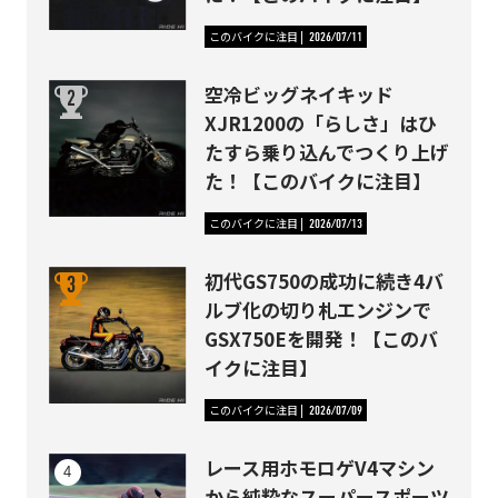
このバイクに注目
2026/07/11
空冷ビッグネイキッド
XJR1200の「らしさ」はひ
たすら乗り込んでつくり上げ
た！【このバイクに注目】
このバイクに注目
2026/07/13
初代GS750の成功に続き4バ
ルブ化の切り札エンジンで
GSX750Eを開発！【このバ
イクに注目】
このバイクに注目
2026/07/09
レース用ホモロゲV4マシン
から純粋なスーパースポーツ