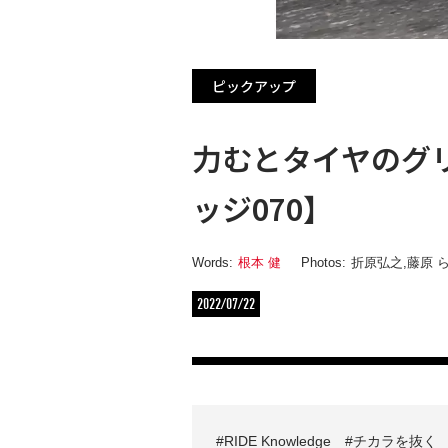
ピックアップ
力むとタイヤのグ
ッジ070】
Words:
根本 健
Photos:
折原弘之
,
藤原 
2022/07/22
RIDE Knowledge
チカラを抜く