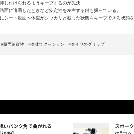
押し付けられるようキープするのが先決。
路面に遭遇したときなど安定性を左右する鍵も握っている。
にシート座面へ体重がシッカリと載った状態をキープできる状態
路面追従性
身体でクッション
タイヤのグリップ
浅いバンク角で曲がれる
スポー
049】
の“コム