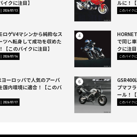
バイクに注目】
ルに！【
このバイク
2026/07/13
モロゲV4マシンから純粋なス
HORNE
ーツへ転身して成功を収めた
で同じ車
46)！【このバイクに注目】
クに注目
このバイク
2026/07/14
1はヨーロッパで人気のアーバ
GSR4
を国内環境に適合！【このバ
プマフラ
】
ール！【
このバイク
2026/07/17