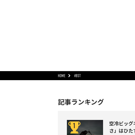
HOME
#BST
記事ランキング
空冷ビッグネ
さ」はひた