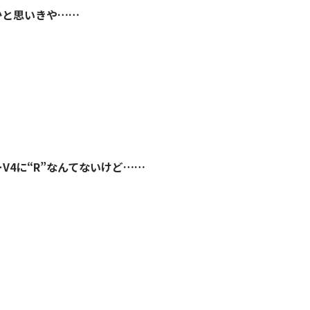
馬かと思いきや……
ーV4に“R”なんてないけど……