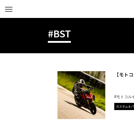
#BST
【モトコ
モトコル
カスタム＆パ