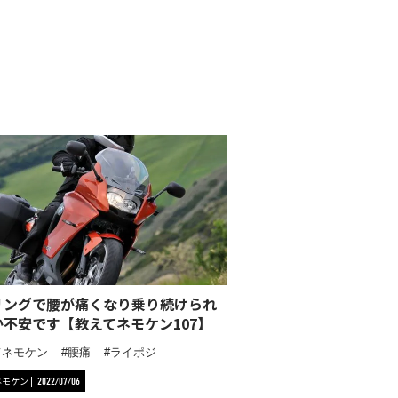
リングで腰が痛くなり乗り続けられ
か不安です【教えてネモケン107】
てネモケン
腰痛
ライポジ
ネモケン
2022/07/06