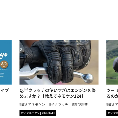
ライブ
Q.半クラッチの使いすぎはエンジンを傷
ツー
めますか？【教えてネモケン124】
るの
教えてネモケン
半クラッチ
遊び調整
教え
教えてネモケン
教えて
2023/02/01