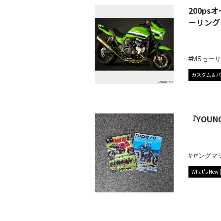
200p
ーリング×
MSセー
カスタム＆パ
『YOUN
ヤングマ
What's New