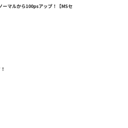
でノーマルから100psアップ！【MSセ
す！