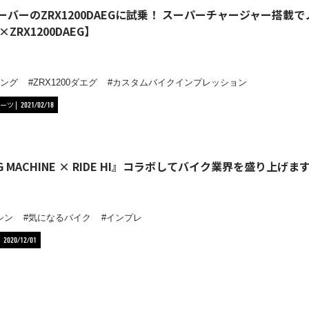
sオーバーのZRX1200DAEGに試乗！ スーパーチャージャー搭載
ZRX1200DAEG】
リング
ZRX1200ダエグ
カスタムバイクインプレッション
ーツ
2021/02/18
G MACHINE × RIDE HI』コラボしてバイク業界を盛り上げま
シン
気になるバイク
インプレ
2020/12/01