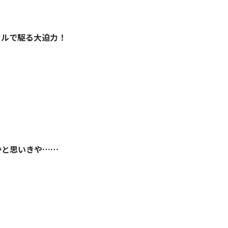
ンドルで駆る大迫力！
馬かと思いきや……