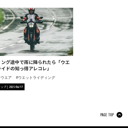
リング途中で雨に降られたら「ウエ
ライドの知っ得アレコレ」
ンウエア
ウエットライディング
アップ
2021/06/17
PAGE TOP