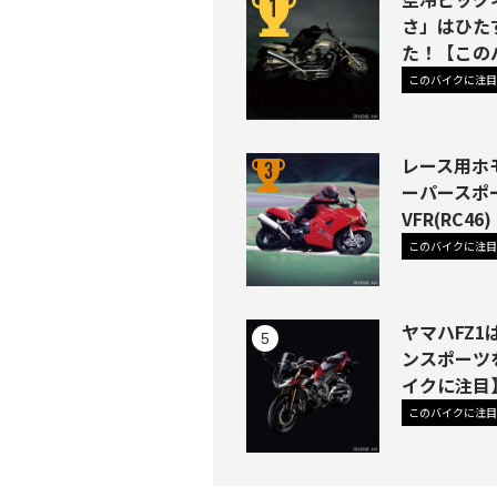
さ」はひた
た！【この
このバイクに注目
レース用ホ
ーパースポ
VFR(RC
このバイクに注目
ヤマハFZ
ンスポーツ
イクに注目
このバイクに注目