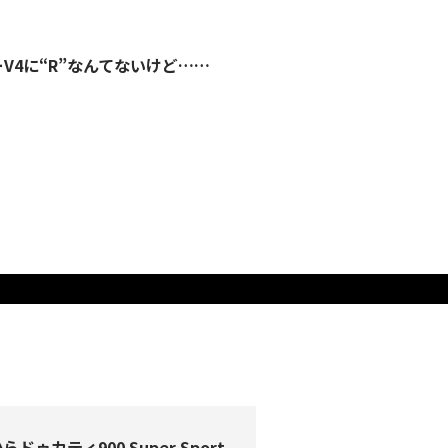
ーV4に“R”なんてないけど……
らドゥカティ900 Super Sport