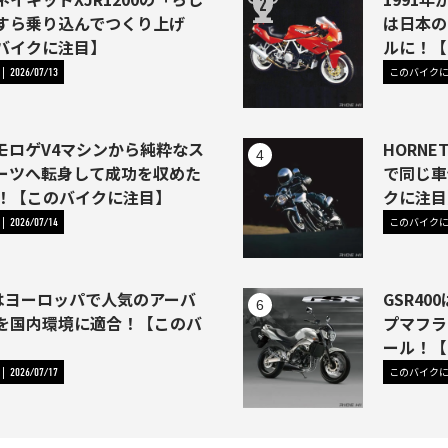
すら乗り込んでつくり上げ
は日本の
バイクに注目】
ルに！【
このバイク
2026/07/13
モロゲV4マシンから純粋なス
HORNE
ーツへ転身して成功を収めた
で同じ車
46)！【このバイクに注目】
クに注目
このバイク
2026/07/14
1はヨーロッパで人気のアーバ
GSR4
を国内環境に適合！【このバ
プマフラ
】
ール！【
このバイク
2026/07/17