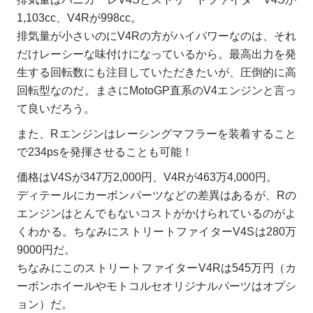
1,103cc、V4Rが998cc。
排気量が小さいのにV4Rの方がハイパワーなのは、それ
だけレーシーな味付けになっているから。最高出力を発
生する回転数にも注目していただきたいが、圧倒的に高
回転型なのだ。まさにMotoGP直系のV4エンジンと言っ
て良いだろう。
また、Rエンジンはレーシングマフラーを装着すること
で234psを発揮させることも可能！
価格はV4Sが347万2,000円、V4Rが463万4,000円。
ディテールにカーボンパーツなどの差異はあるが、Rの
エンジンはとんでもないコストがかけられているのがよ
くわかる。ちなみにストリートファイターV4Sは280万
9000円だ。
ちなみにこのストリートファイターV4Rは545万円（カ
ーボンホイールやモトコルセオリジナルパーツはオプシ
ョン）だ。