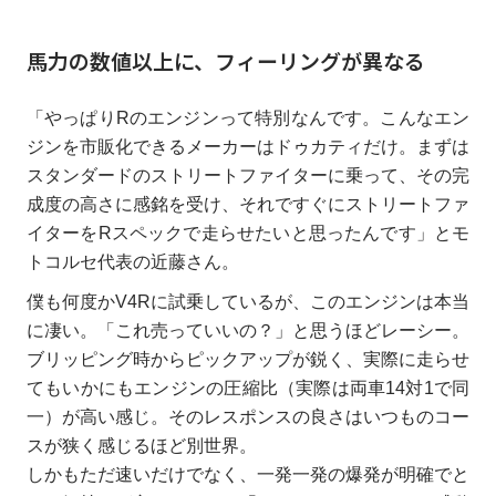
馬力の数値以上に、フィーリングが異なる
「やっぱりRのエンジンって特別なんです。こんなエン
ジンを市販化できるメーカーはドゥカティだけ。まずは
スタンダードのストリートファイターに乗って、その完
成度の高さに感銘を受け、それですぐにストリートファ
イターをRスペックで走らせたいと思ったんです」とモ
トコルセ代表の近藤さん。
僕も何度かV4Rに試乗しているが、このエンジンは本当
に凄い。「これ売っていいの？」と思うほどレーシー。
ブリッピング時からピックアップが鋭く、実際に走らせ
てもいかにもエンジンの圧縮比（実際は両車14対1で同
一）が高い感じ。そのレスポンスの良さはいつものコー
スが狭く感じるほど別世界。
しかもただ速いだけでなく、一発一発の爆発が明確でと