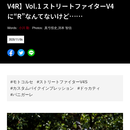
V4R】Vol.1 ストリートファイターV4
に“R”なんてないけど……
Words:
小川 勤
Photos:
真弓悟史
,
渕本 智信
2020/11/04
モトコルセ
ストリートファイターV4S
カスタムバイクインプレッション
ドゥカティ
パニガーレ