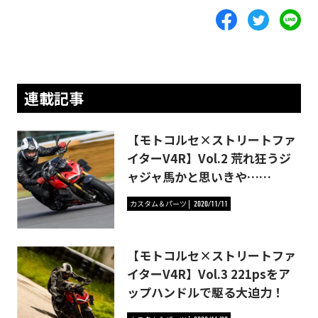
連載記事
【モトコルセ×ストリートファ
イターV4R】Vol.2 荒れ狂うジ
ャジャ馬かと思いきや……
カスタム＆パーツ
2020/11/11
【モトコルセ×ストリートファ
イターV4R】Vol.3 221psをア
ップハンドルで駆る大迫力！