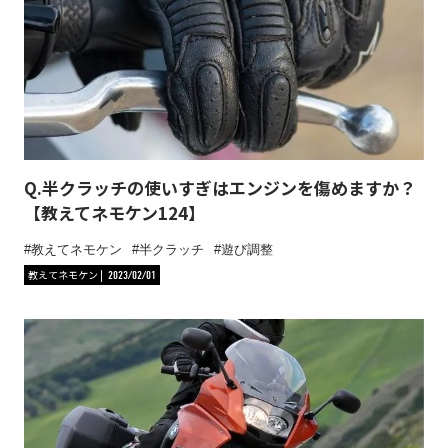
Q.半クラッチの使いすぎはエンジンを傷めますか？
【教えてネモケン124】
教えてネモケン
半クラッチ
遊び調整
教えてネモケン
2023/02/01