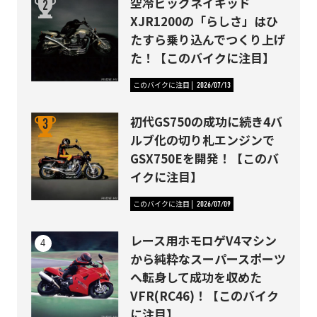
空冷ビッグネイキッド
XJR1200の「らしさ」はひ
たすら乗り込んでつくり上げ
た！【このバイクに注目】
このバイクに注目
2026/07/13
初代GS750の成功に続き4バ
ルブ化の切り札エンジンで
GSX750Eを開発！【このバ
イクに注目】
このバイクに注目
2026/07/09
レース用ホモロゲV4マシン
から純粋なスーパースポーツ
へ転身して成功を収めた
VFR(RC46)！【このバイク
に注目】