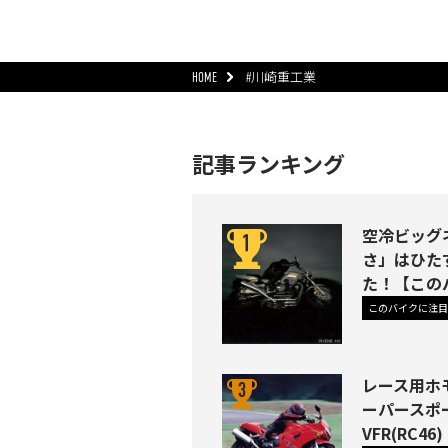
HOME
#川崎重工業
記事ランキング
空冷ビッグネ
さ」はひた
た！【この
このバイクに注目
レース用ホ
ーパースポ
VFR(RC