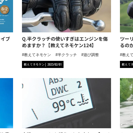
ライブ
Q.半クラッチの使いすぎはエンジンを傷
ツー
めますか？【教えてネモケン124】
るの
教えてネモケン
半クラッチ
遊び調整
教え
教えてネモケン
教えて
2023/02/01