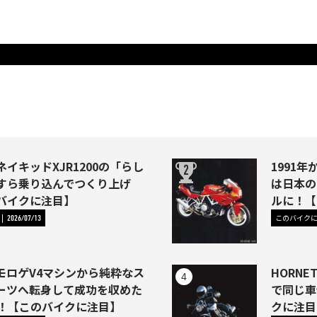
イキッドXJR1200の「らし
1991年か
すら乗り込んでつくり上げ
は日本の
バイクに注目】
ルに！【
このバイク
2026/07/13
モロゲV4マシンから純粋なス
HORNE
ーツへ転身して成功を収めた
で同じ車
46)！【このバイクに注目】
クに注目