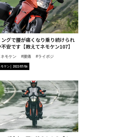
リングで腰が痛くなり乗り続けられ
か不安です【教えてネモケン107】
てネモケン
腰痛
ライポジ
ネモケン
2022/07/06