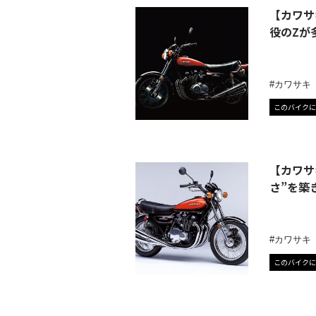
【カワサ
役のZが
カワサキ
このバイクに
【カワサ
さ”を築
カワサキ
このバイクに