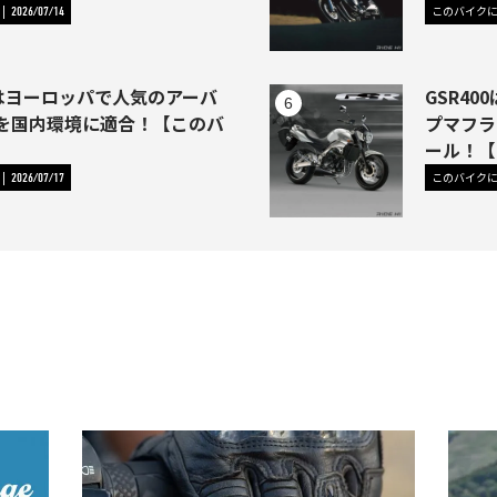
このバイク
2026/07/14
1はヨーロッパで人気のアーバ
GSR4
を国内環境に適合！【このバ
プマフラ
】
ール！【
このバイク
2026/07/17