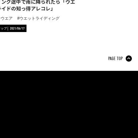
リング途中で雨に降られたら「ウエ
ライドの知っ得アレコレ」
ンウエア
ウエットライディング
アップ
2021/06/17
PAGE TOP