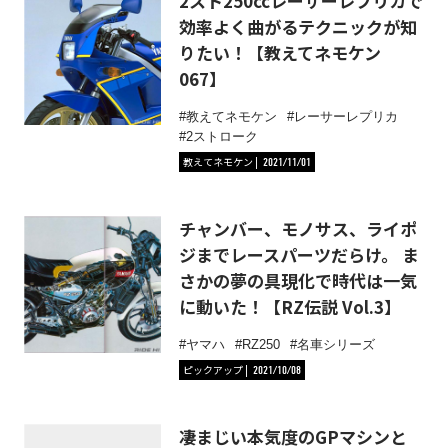
2スト250ccレーサーレプリカで
効率よく曲がるテクニックが知
りたい！【教えてネモケン
067】
教えてネモケン
レーサーレプリカ
2ストローク
教えてネモケン
2021/11/01
チャンバー、モノサス、ライポ
ジまでレースパーツだらけ。 ま
さかの夢の具現化で時代は一気
に動いた！【RZ伝説 Vol.3】
ヤマハ
RZ250
名車シリーズ
ピックアップ
2021/10/08
凄まじい本気度のGPマシンと