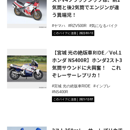
気筒と後2気筒でエンジンが違
う異端児！
ヤマハ
RZV500R
気になるバイク
このバイクに注目
2022/01/13
【宮城 光の絶版車RIDE／Vol.1
ホンダ NS400R】ホンダ2スト3
気筒サウンドに大興奮！ これ
ぞレーサーレプリカ！
宮城 光の絶版車RIDE
インプレ
NS400R
このバイクに注目
2021/12/07