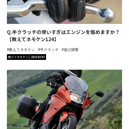
Q.半クラッチの使いすぎはエンジンを傷めますか？
【教えてネモケン124】
教えてネモケン
半クラッチ
遊び調整
教えてネモケン
2023/02/01