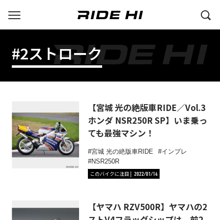
#2ストローク
【宮城 光の絶版車RIDE／Vol.3
ホンダ NSR250R SP】いま乗っ
ても最強マシン！
宮城 光の絶版車RIDE
インプレ
NSR250R
このバイクに注目
2022/01/14
【ヤマハ RZV500R】ヤマハの2
ストV4フラッグシップは、前2