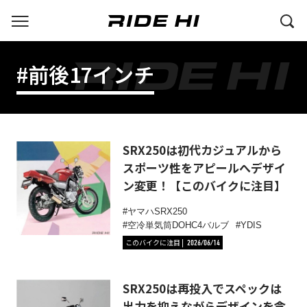
#前後17インチ
SRX250は初代カジュアルから
スポーツ性をアピールへデザイ
ン変更！【このバイクに注目】
ヤマハSRX250
空冷単気筒DOHC4バルブ
YDIS
このバイクに注目
2026/06/14
SRX250は再投入でスペックは
出力を抑えながらデザインを含