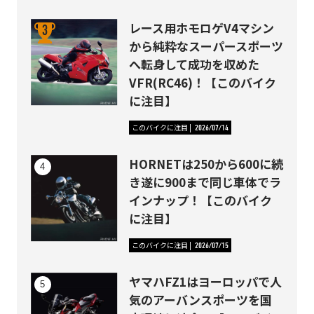
レース用ホモロゲV4マシン
から純粋なスーパースポーツ
へ転身して成功を収めた
VFR(RC46)！【このバイク
に注目】
このバイクに注目
2026/07/14
HORNETは250から600に続
き遂に900まで同じ車体でラ
インナップ！【このバイク
に注目】
このバイクに注目
2026/07/15
ヤマハFZ1はヨーロッパで人
気のアーバンスポーツを国