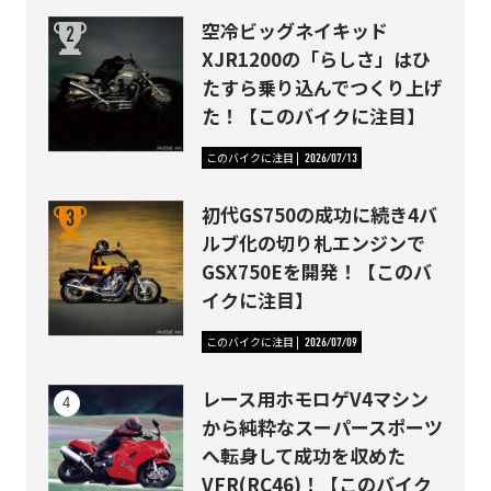
空冷ビッグネイキッド
XJR1200の「らしさ」はひ
たすら乗り込んでつくり上げ
た！【このバイクに注目】
このバイクに注目
2026/07/13
初代GS750の成功に続き4バ
ルブ化の切り札エンジンで
GSX750Eを開発！【このバ
イクに注目】
このバイクに注目
2026/07/09
レース用ホモロゲV4マシン
から純粋なスーパースポーツ
へ転身して成功を収めた
VFR(RC46)！【このバイク