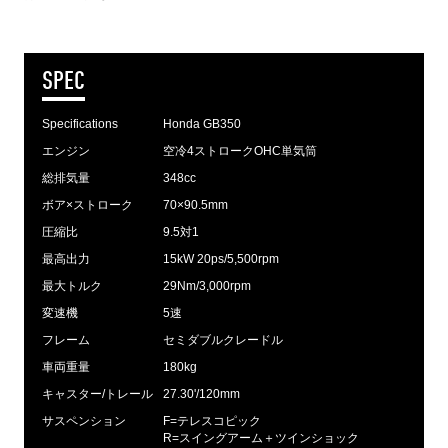
SPEC
Specifications
Honda GB350
エンジン
空冷4ストロークOHC単気筒
総排気量
348cc
ボア×ストローク
70×90.5mm
圧縮比
9.5対1
最高出力
15kW 20ps/5,500rpm
最大トルク
29Nm/3,000rpm
変速機
5速
フレーム
セミダブルクレードル
車両重量
180kg
キャスター/トレール
27.30'/120mm
サスペンション
F=テレスコピック
R=スイングアーム＋ツインショック