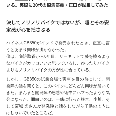
いる。実際に20代の編集部員・正田が試乗してみた
決してノリノリバイクではないが、趣とその安
定感が心を揺さぶる
ハイネスCB350がインドで発売されたとき、正直に言
うとあまり興味が沸かなかった。
僕は、免許取得から6年目、サーキットで膝を擦るよう
なバイクがカッコいいと思っているし、ゆったりバイク
よりもノリノリバイクの方が性に合っている。
しかし、GB350の試乗会場で実車を目の前にして、開
発陣の話を聞くと、このバイクにどんどん興味が湧いて
きた。まんまと開発陣の思惑や術中にハマったような気
分になった。面白いのは、一緒に行った
根本
、
小川
、そ
して宮城 光さんが開発陣と話をしながら子供のように
はしゃいでいたところだ。