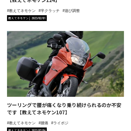
教えてネモケン
半クラッチ
遊び調整
教えてネモケン
2023/02/01
ツーリングで腰が痛くなり乗り続けられるのか不安
です【教えてネモケン107】
教えてネモケン
腰痛
ライポジ
教えてネモケン
2022/07/06