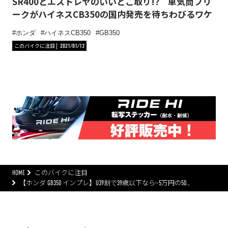
SR400とエストレヤのいいとこ取り!? 単気筒フリ
ークがハイネスCB350の国内発売を待ちわびるワケ
ホンダ
ハイネスCB350
GB350
このバイクに注目
2021/01/13
HOME
このバイクに注目
【ホンダ GB350 インプレ】U39割で39歳以下なら−5万円の50…