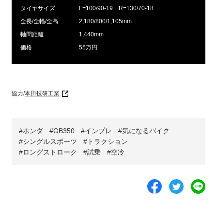
タイヤサイズ
F=100/90-19 R=130/70-18
全長/全幅/全高
2,180/800/1,105mm
軸間距離
1,440mm
価格
55万円
協力/
本田技研工業
ホンダ
GB350
インプレ
気になるバイク
シングルスポーツ
トラクション
ロングストローク
試乗
空冷