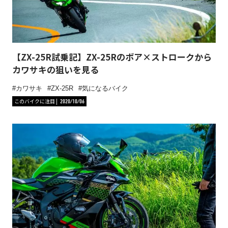
【ZX-25R試乗記】ZX-25Rのボア×ストロークから
カワサキの狙いを見る
カワサキ
ZX-25R
気になるバイク
このバイクに注目
2020/10/06