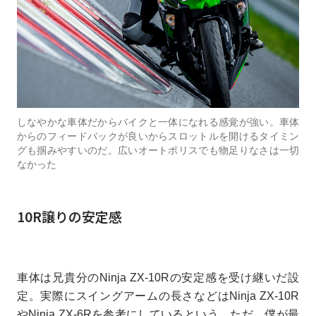
しなやかな車体だからバイクと一体になれる感覚が強い。車体
からのフィードバックが良いからスロットルを開けるタイミン
グも掴みやすいのだ。広いオートポリスでも物足りなさは一切
なかった
10R譲りの安定感
車体は兄貴分のNinja ZX-10Rの安定感を受け継いだ設
定。実際にスイングアームの長さなどはNinja ZX-10R
やNinja ZX-6Rを参考にしているという。ただ、僕が最