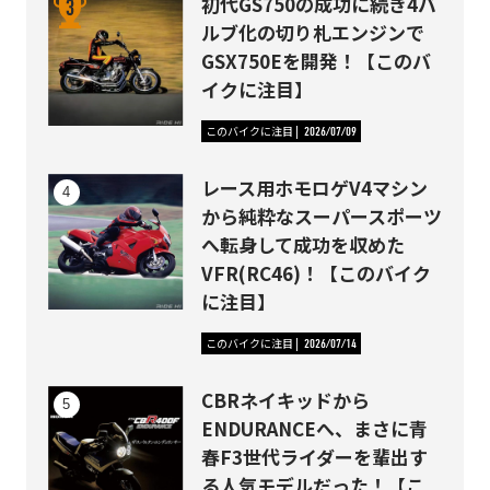
初代GS750の成功に続き4バ
ルブ化の切り札エンジンで
GSX750Eを開発！【このバ
イクに注目】
このバイクに注目
2026/07/09
レース用ホモロゲV4マシン
から純粋なスーパースポーツ
へ転身して成功を収めた
VFR(RC46)！【このバイク
に注目】
このバイクに注目
2026/07/14
CBRネイキッドから
ENDURANCEへ、まさに青
春F3世代ライダーを輩出す
る人気モデルだった！【こ