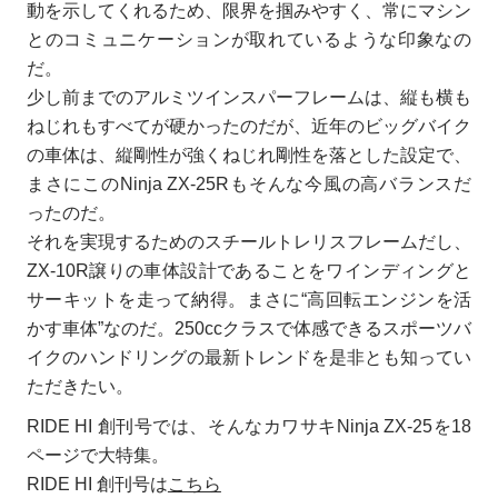
動を示してくれるため、限界を掴みやすく、常にマシン
とのコミュニケーションが取れているような印象なの
だ。
少し前までのアルミツインスパーフレームは、縦も横も
ねじれもすべてが硬かったのだが、近年のビッグバイク
の車体は、縦剛性が強くねじれ剛性を落とした設定で、
まさにこのNinja ZX-25Rもそんな今風の高バランスだ
ったのだ。
それを実現するためのスチールトレリスフレームだし、
ZX-10R譲りの車体設計であることをワインディングと
サーキットを走って納得。まさに“高回転エンジンを活
かす車体”なのだ。250ccクラスで体感できるスポーツバ
イクのハンドリングの最新トレンドを是非とも知ってい
ただきたい。
RIDE HI 創刊号では、そんなカワサキNinja ZX-25を18
ページで大特集。
RIDE HI 創刊号は
こちら