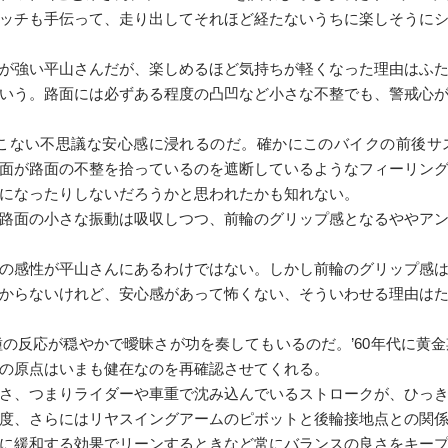
ッチも手伝って、走り出してそれほど経たないうちに楽しそうに
が強い平山さんだが、楽しめるほど気持ちが軽くなった理由はふ
いう。路面には必ずある程度の凸凹など小さな不整でも、警戒心
わってこない不思議な安心感に浸れるのだ。確かにこのバイクの前後
面が路面の不整を拾っているのを遮断しているようなフィーリン
になったりしないだろうかと思われたかも知れない。
路面の小さな振動は吸収しつつ、前輪のグリップ感となるややア
の感性が平山さんにあるわけではない。しかし前輪のグリップ感
からないけれど、安心感があって怖くない、そういわせる理由は
種の反応が穏やかで曖昧さが功を奏してもいるのだ。’60年代に黄
の原点はいまも健在なのを再確認させてくれる。
さ、つまりライダーや車重で沈み込んでいるストロークが、ひっ
度、さらにはリヤスイングアームのピボットと後輪接地点との関
に緩和する効果でリーンするときなど常にバランスの良さをキー