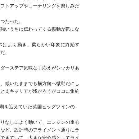
シフトアップやコーナリングを楽しみだ
たつだった。
が強いうちは伝わってくる振動が気にな
サスはよく動き、柔らかい印象に終始す
グだ。
ンダーステア気味な手応えがシッカリあ
は、傾いたままでも横方向へ微動だにし
たとえキャリアが浅かろうがココに集約
金期を迎えていた英国ビッグツインの、
きりなしによく動いて、エンジンの重心
係など、設計時のアライメント通りにラ
プできていて、大きな安心感としてライ