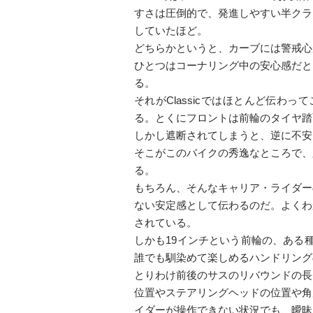
すさは圧倒的で、発進しやすい半クラ
していたほど。
どちらかというと、カーブには警戒心
ひとつはコーナリング中の安心感だと
る。
それがClassicではほとんど伝
る。とくにフロントは前輪のタイヤ踏
しかし遮断されてしまうと、逆に不安
そこがこのバイクの秀逸なところで、
る。
もちろん、そんなキャリア・ライダー
ない安定感として伝わるのだ。よくわ
されている。
しかも19インチという前輪の、ある
誰でも馴染めて楽しめるハンドリング
とりわけ前後のサスのリバウンドの長
位置やステアリングヘッドの位置や角
イダーが操作できない状況でも、曖昧