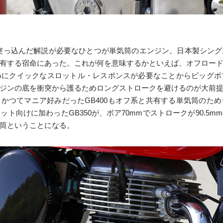
少し突っ込んだ解説が必要なひとつが単気筒のエンジン。日本製シン
有する宿命にあった。これが何を意味するかといえば、オフロー
めにクイックなスロットル・レスポンスが必要なことからビッグボ
ジンの底を衝突から護るためロングストロークを避けるのが大前
や、かつてマニア好みだったGB400もオフ系と共有する単気筒のた
ト向けに加わったGB350が、ボア70mmでストロークが90.5
筒ということになる。