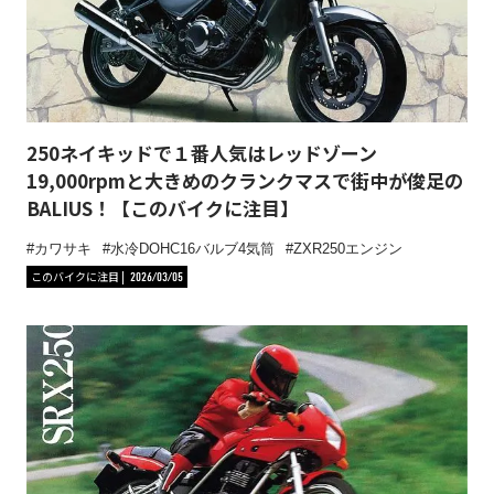
250ネイキッドで１番人気はレッドゾーン
19,000rpmと大きめのクランクマスで街中が俊足の
BALIUS！【このバイクに注目】
カワサキ
水冷DOHC16バルブ4気筒
ZXR250エンジン
このバイクに注目
2026/03/05