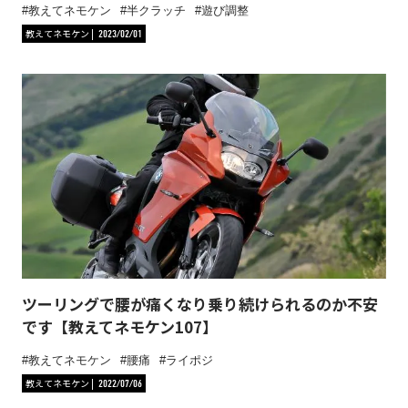
教えてネモケン
半クラッチ
遊び調整
教えてネモケン
2023/02/01
ツーリングで腰が痛くなり乗り続けられるのか不安
です【教えてネモケン107】
教えてネモケン
腰痛
ライポジ
教えてネモケン
2022/07/06