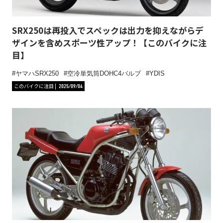
SRX250は再投入でスペックは出力を抑えながらデ
ザインを含めスポーツ性アップ！【このバイクに注
目】
ヤマハSRX250
空冷単気筒DOHC4バルブ
YDIS
このバイクに注目
2025/09/04