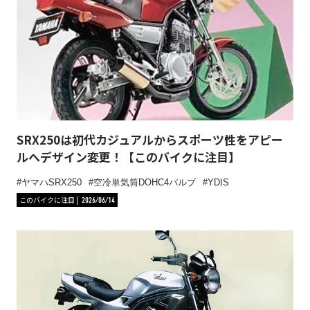
SRX250は初代カジュアルからスポーツ性をアピー
ルへデザイン変更！【このバイクに注目】
ヤマハSRX250
空冷単気筒DOHC4バルブ
YDIS
このバイクに注目
2026/06/14