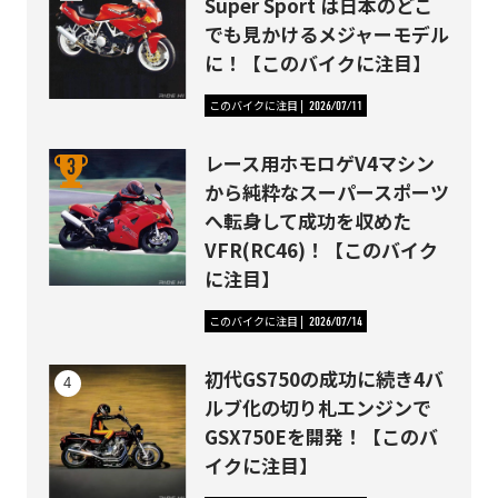
Super Sport は日本のどこ
でも見かけるメジャーモデル
に！【このバイクに注目】
このバイクに注目
2026/07/11
レース用ホモロゲV4マシン
から純粋なスーパースポーツ
へ転身して成功を収めた
VFR(RC46)！【このバイク
に注目】
このバイクに注目
2026/07/14
初代GS750の成功に続き4バ
ルブ化の切り札エンジンで
GSX750Eを開発！【このバ
イクに注目】