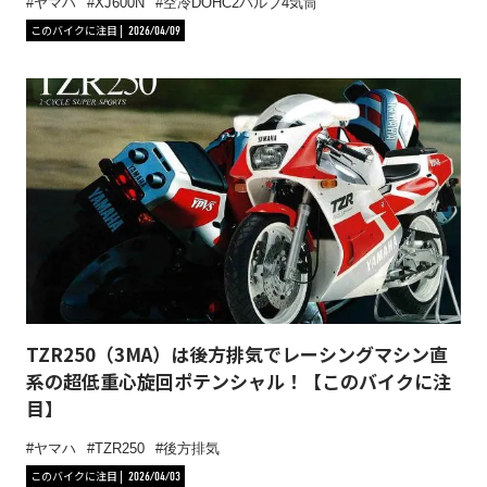
ヤマハ
XJ600N
空冷DOHC2バルブ4気筒
このバイクに注目
2026/04/09
TZR250（3MA）は後方排気でレーシングマシン直
系の超低重心旋回ポテンシャル！【このバイクに注
目】
ヤマハ
TZR250
後方排気
このバイクに注目
2026/04/03