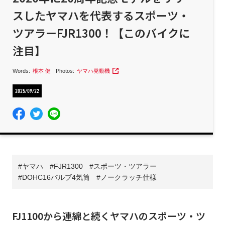
スしたヤマハを代表するスポーツ・
ツアラーFJR1300！【このバイクに
注目】
Words:
根本 健
Photos:
ヤマハ発動機
2025/09/22
ヤマハ
FJR1300
スポーツ・ツアラー
DOHC16バルブ4気筒
ノークラッチ仕様
FJ1100から連綿と続くヤマハのスポーツ・ツ