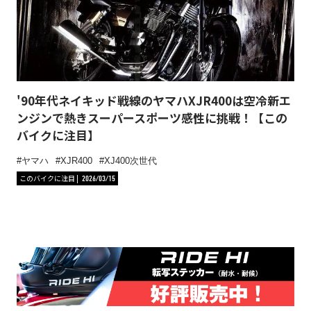
'90年代ネイキッド戦線のヤマハXJR400は空冷新エ
ンジンで熱きスーパースポーツ感性に挑戦！【この
バイクに注目】
ヤマハ
XJR400
XJ400次世代
このバイクに注目
2026/03/15