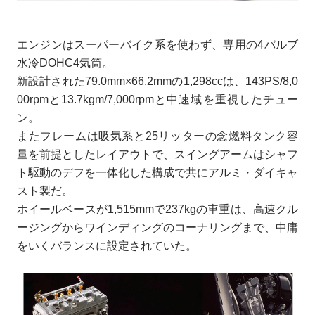
エンジンはスーパーバイク系を使わず、専用の4バルブ
水冷DOHC4気筒。
新設計された79.0mm×66.2mmの1,298ccは、143PS/8,0
00rpmと13.7kgm/7,000rpmと中速域を重視したチュー
ン。
またフレームは吸気系と25リッターの念燃料タンク容
量を前提としたレイアウトで、スイングアームはシャフ
ト駆動のデフを一体化した構成で共にアルミ・ダイキャ
スト製だ。
ホイールベースが1,515mmで237kgの車重は、高速クル
ージングからワインディングのコーナリングまで、中庸
をいくバランスに設定されていた。