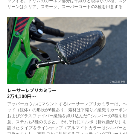
ップする。トリムのカーボン部分は平織りと綾織りの2種、スク
リーンはクリア、スモーク、スーパーコートの3種を用意する
レーサーレプリカミラー
3万4,100円～
アッパーカウルにマウントするレーサーレプリカミラーは、ヘ
ッド（鏡体）の形状が6種あり、素材は平織り／綾織りカーボン
およびグラスファイバー繊維を織り込んだGシルバーの3種を用
意。ステムも3種の長さと、それぞれにエルボ（折れ曲がり）を
設けたタイプをラインナップ（アルマイトカラーはシルバーと
ブラック）し、車種ごとに対応するフィッティングプレートが