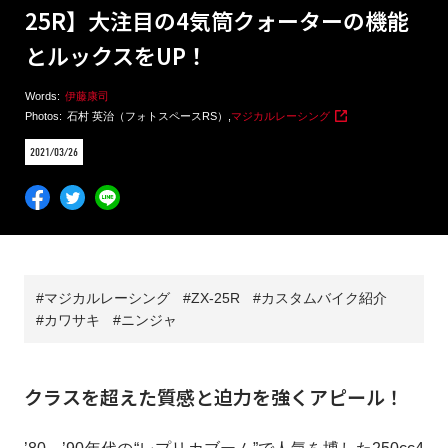
25R】大注目の4気筒クォーターの機能
とルックスをUP！
Words:
伊藤康司
Photos:
石村 英治（フォトスペースRS）
,
マジカルレーシング
2021/03/26
マジカルレーシング
ZX-25R
カスタムバイク紹介
カワサキ
ニンジャ
クラスを超えた質感と迫力を強くアピール！