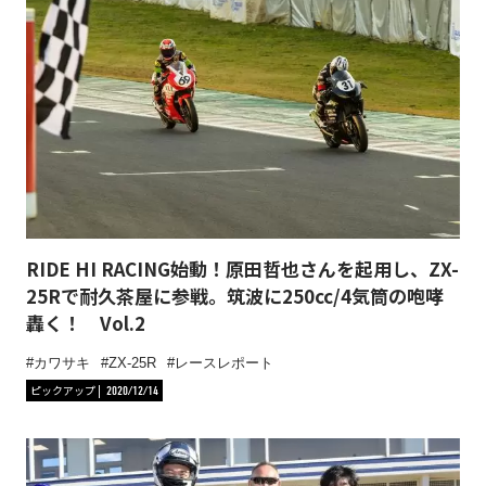
RIDE HI RACING始動！原田哲也さんを起用し、ZX-
25Rで耐久茶屋に参戦。筑波に250cc/4気筒の咆哮
轟く！ Vol.2
カワサキ
ZX-25R
レースレポート
ピックアップ
2020/12/14