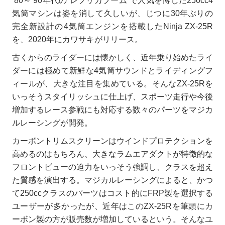
’80～’90年代の“レプリカブーム”で人気を博した250cc4
気筒マシンは姿を消して久しいが、じつに30年ぶりの
完全新設計の4気筒エンジンを搭載したNinja ZX-25R
を、2020年にカワサキがリリース。
古くからのライダーには懐かしく、近年乗り始めたライ
ダーには極めて新鮮な4気筒サウンドとライディングフ
ィールが、大きな注目を集めている。そんなZX-25Rを
いっそうスタイリッシュに仕上げ、スポーツ走行や今後
増加するレース参戦にも対応する数々のパーツをマジカ
ルレーシングが開発。
カーボントリムスクリーンはウインドプロテクションを
高めるのはもちろん、大きなラムエアダクトが特徴的な
フロントビューの迫力をいっそう強調し、クラスを超え
た質感を演出する。マジカルレーシングによると、かつ
て250ccクラスのパーツはコスト的にFRP製を選択する
ユーザーが多かったが、近年はこのZX-25Rを筆頭にカ
ーボン製の方が販売数が増加しているという。そんなユ