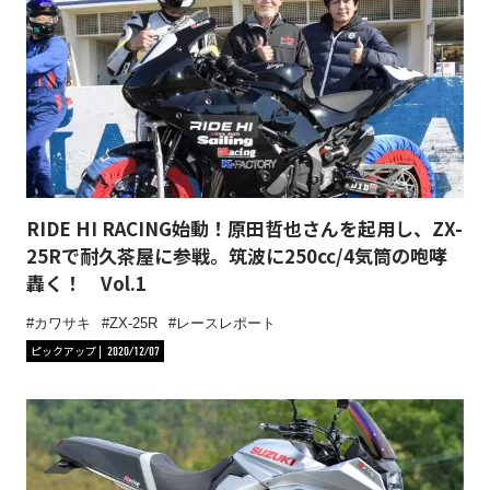
RIDE HI RACING始動！原田哲也さんを起用し、ZX-
25Rで耐久茶屋に参戦。筑波に250cc/4気筒の咆哮
轟く！ Vol.1
カワサキ
ZX-25R
レースレポート
ピックアップ
2020/12/07