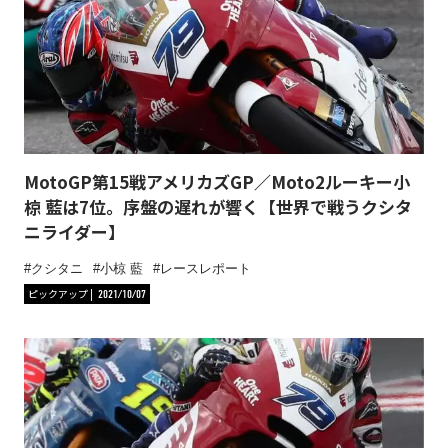
MotoGP第15戦アメリカズGP／Moto2ルーキー小
椋 藍は7位。序盤の遅れが響く【世界で戦うクシタ
ニライダー】
クシタニ
小椋 藍
レースレポート
ピックアップ
2021/10/07