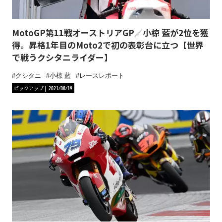
MotoGP第11戦オーストリアGP／小椋 藍が2位を獲
得。昇格1年目のMoto2で初の表彰台に立つ【世界
で戦うクシタニライダー】
クシタニ
小椋 藍
レースレポート
ピックアップ
2021/08/19