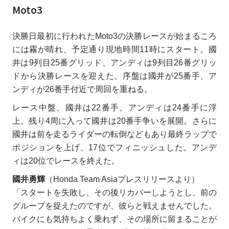
Moto3
決勝日最初に行われたMoto3の決勝レースが始まるころ
には霧が晴れ、予定通り現地時間11時にスタート。國
井は9列目25番グリッド、アンディは9列目26番グリッ
ドから決勝レースを迎えた。序盤は國井が25番手、ア
ンディが26番手付近で周回を重ねる。
レース中盤、國井は22番手、アンディは24番手に浮
上。残り4周に入って國井は20番手争いを展開。さらに
國井は前を走るライダーの転倒などもあり最終ラップで
ポジションを上げ、17位でフィニッシュした。アンデ
ィは20位でレースを終えた。
國井勇輝
（Honda Team Asiaプレスリリースより）
「スタートを失敗し、その後リカバーしようとし、前の
グループを捉えたのですが、彼らと戦えませんでした。
バイクにも気持ちよく乗れず、その場所に留まることが