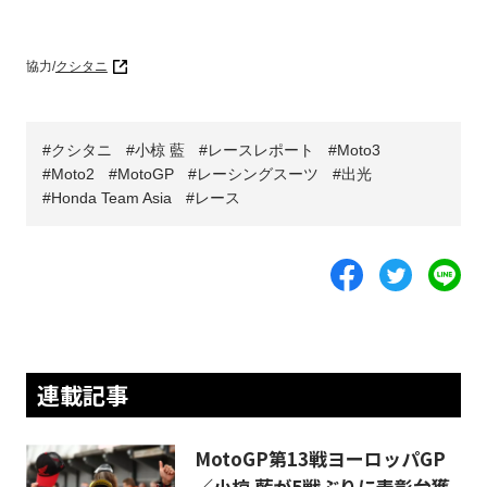
協力/
クシタニ
クシタニ
小椋 藍
レースレポート
Moto3
Moto2
MotoGP
レーシングスーツ
出光
Honda Team Asia
レース
連載記事
MotoGP第13戦ヨーロッパGP
／小椋 藍が5戦ぶりに表彰台獲