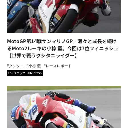
MotoGP第14戦サンマリノGP／着々と成長を続け
るMoto2ルーキの小椋 藍。今回は7位フィニッシュ
【世界で戦うクシタニライダー】
クシタニ
小椋 藍
レースレポート
ピックアップ
2021/09/25