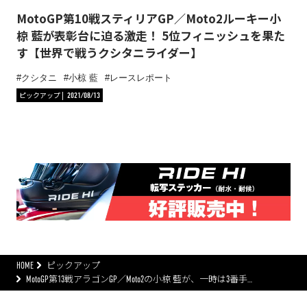
MotoGP第10戦スティリアGP／Moto2ルーキー小
椋 藍が表彰台に迫る激走！ 5位フィニッシュを果た
す【世界で戦うクシタニライダー】
クシタニ
小椋 藍
レースレポート
ピックアップ
2021/08/13
HOME
ピックアップ
MotoGP第13戦アラゴンGP／Moto2の小椋 藍が、一時は3番手…