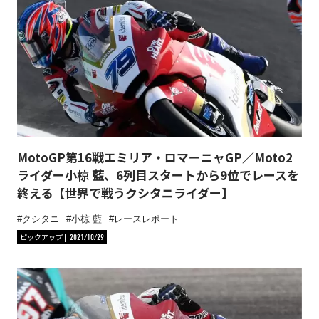
MotoGP第16戦エミリア・ロマーニャGP／Moto2
ライダー小椋 藍、6列目スタートから9位でレースを
終える【世界で戦うクシタニライダー】
クシタニ
小椋 藍
レースレポート
ピックアップ
2021/10/29