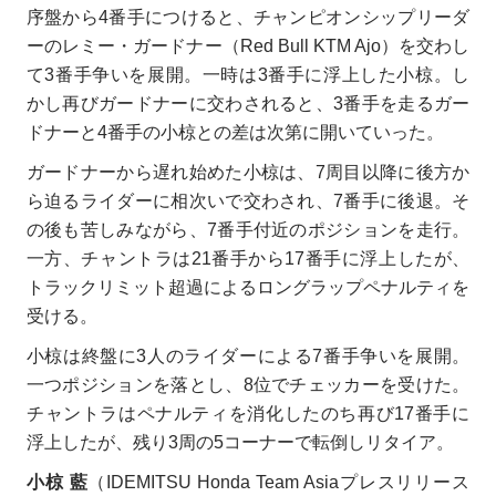
序盤から4番手につけると、チャンピオンシップリーダ
ーのレミー・ガードナー（Red Bull KTM Ajo）を交わし
て3番手争いを展開。一時は3番手に浮上した小椋。し
かし再びガードナーに交わされると、3番手を走るガー
ドナーと4番手の小椋との差は次第に開いていった。
ガードナーから遅れ始めた小椋は、7周目以降に後方か
ら迫るライダーに相次いで交わされ、7番手に後退。そ
の後も苦しみながら、7番手付近のポジションを走行。
一方、チャントラは21番手から17番手に浮上したが、
トラックリミット超過によるロングラップペナルティを
受ける。
小椋は終盤に3人のライダーによる7番手争いを展開。
一つポジションを落とし、8位でチェッカーを受けた。
チャントラはペナルティを消化したのち再び17番手に
浮上したが、残り3周の5コーナーで転倒しリタイア。
小椋 藍
（IDEMITSU Honda Team Asiaプレスリリース