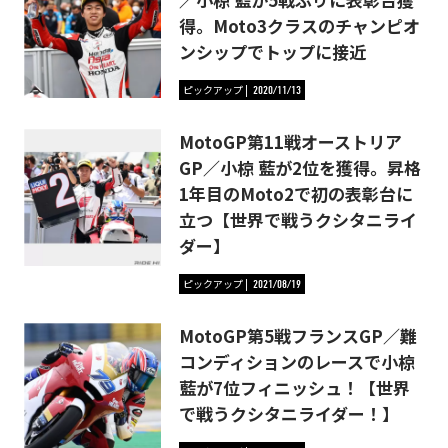
得。Moto3クラスのチャンピオ
ンシップでトップに接近
ピックアップ
2020/11/13
MotoGP第11戦オーストリア
GP／小椋 藍が2位を獲得。昇格
1年目のMoto2で初の表彰台に
立つ【世界で戦うクシタニライ
ダー】
ピックアップ
2021/08/19
MotoGP第5戦フランスGP／難
コンディションのレースで小椋
藍が7位フィニッシュ！【世界
で戦うクシタニライダー！】