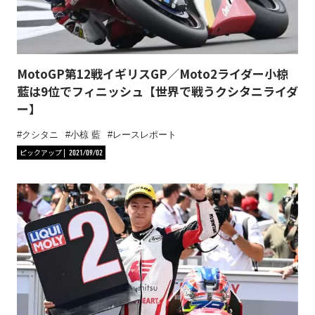
MotoGP第12戦イギリスGP／Moto2ライダー小椋
藍は9位でフィニッシュ【世界で戦うクシタニライダ
ー】
クシタニ
小椋 藍
レースレポート
ピックアップ
2021/09/02