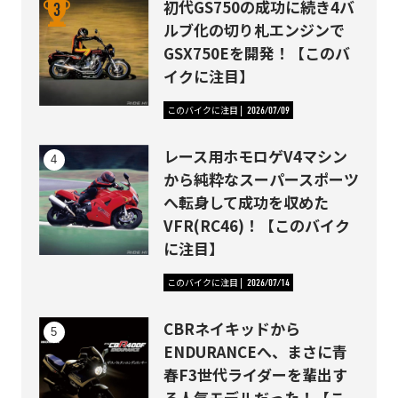
初代GS750の成功に続き4バ
ルブ化の切り札エンジンで
GSX750Eを開発！【このバ
イクに注目】
このバイクに注目
2026/07/09
レース用ホモロゲV4マシン
から純粋なスーパースポーツ
へ転身して成功を収めた
VFR(RC46)！【このバイク
に注目】
このバイクに注目
2026/07/14
CBRネイキッドから
ENDURANCEへ、まさに青
春F3世代ライダーを輩出す
る人気モデルだった！【こ