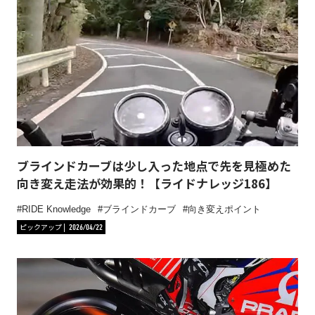
ブラインドカーブは少し入った地点で先を見極めた
向き変え走法が効果的！【ライドナレッジ186】
RIDE Knowledge
ブラインドカーブ
向き変えポイント
ピックアップ
2026/04/22