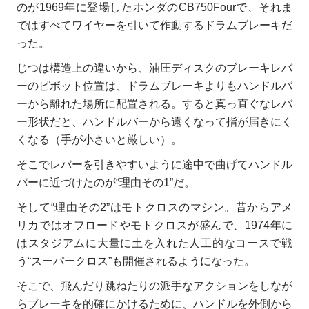
のが1969年に登場したホンダのCB750Fourで、それま
ではすべてワイヤーを引いて作動するドラムブレーキだ
った。
じつは構造上の違いから、油圧ディスクのブレーキレバ
ーのピボット位置は、ドラムブレーキよりもハンドルバ
ーから離れた場所に配置される。すると真っ直ぐなレバ
ー形状だと、ハンドルバーから遠くなって指が届きにく
くなる（手が小さいと厳しい）。
そこでレバーを引きやすいように途中で曲げてハンドル
バーに近づけたのが“理由その1”だ。
そして“理由その2”はモトクロスのマシン。昔からアメ
リカではオフロードやモトクロスが盛んで、1974年に
はスタジアムに大量に土を入れた人工的なコースで戦
う“スーパークロス”も開催されるようになった。
そこで、飛んだり跳ねたりの派手なアクションをしなが
らブレーキを的確にかけるために、ハンドルを外側から