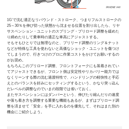
1G’で沈む適正なリバウンド・ストローク、つまりフルストロークの
25～30％を伸び切った状態から沈ませる位置を割り出したら、リヤ
サスペンション・ユニットのスプリング・プリロード調整を緩めた
り締めたりして乗車時の適正な車高にアジャストする。
そもそもひとりでは無理なのと、プリリード調整のリング＆ナット
などが特殊な工具を使わないと高価なショック・ユニットを傷つけ
てしまうので、行きつけのプロに作業コストをかけてお願いするの
がお奨め。
もちろんこのプリロード調整、フロントフォークにも装着されてい
てアジャストできるが、フロント側は安定性やリカバリー能力では
なくリーンする際の沈む過渡特性で、ハンドリングの軽快性と手応
えとのバランスを好みにセッティングするという、かなり突っ込ん
だレベルの調整なのでいまの段階では省いておく。
またサスペンションにはダンパーという、伸びたり縮んだりの速度
や落ち着き方を調整する重要な機能もあるが、まずはプリロード調
整を済ませて「安全」を手に入れるのを優先して、それはまた別の
機会にご紹介しよう。