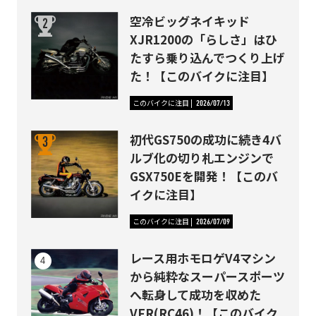
空冷ビッグネイキッド
XJR1200の「らしさ」はひ
たすら乗り込んでつくり上げ
た！【このバイクに注目】
このバイクに注目
2026/07/13
初代GS750の成功に続き4バ
ルブ化の切り札エンジンで
GSX750Eを開発！【このバ
イクに注目】
このバイクに注目
2026/07/09
レース用ホモロゲV4マシン
から純粋なスーパースポーツ
へ転身して成功を収めた
VFR(RC46)！【このバイク