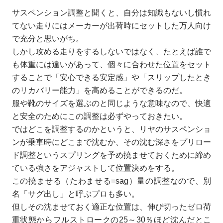
サスペンション調整と聞くと、自分は知識もないし慣れ
てない走りにはメーカーが出荷時にセットした万人向け
で充分と思いがち。
しかし攻める走りをするしないではなく、たとえば誰で
も体重には違いがあって、個々に合わせた位置をセット
することで「安心できる安定感」や「スリップしたとき
のリカバリー能力」を高めることができるのだ。
服や靴のサイズを選ぶのと同じような意味なので、快適
と安全のためにこの調整は必ずやっておきたい。
ではどこを調整するのかというと、リヤのサスペンショ
ンが乗車時にどこまで沈むか、その沈む深さをプリロー
ド調整というスプリングを予め撓ませておくために締め
ている強さをアジャストして位置決めをする。
この撓ませる（たわませる=sag）量の調整なので、別
名「サグ出し」と呼ぶプロも多い。
但しその沈ませておく適正な位置は、伸び切ったゼロ荷
重状態からフルストロークの25～30％ほど沈んだとこ