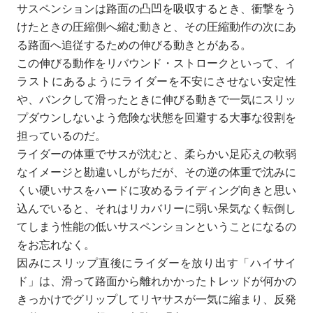
サスペンションは路面の凸凹を吸収するとき、衝撃をう
けたときの圧縮側へ縮む動きと、その圧縮動作の次にあ
る路面へ追従するための伸びる動きとがある。
この伸びる動作をリバウンド・ストロークといって、イ
ラストにあるようにライダーを不安にさせない安定性
や、バンクして滑ったときに伸びる動きで一気にスリッ
プダウンしないよう危険な状態を回避する大事な役割を
担っているのだ。
ライダーの体重でサスが沈むと、柔らかい足応えの軟弱
なイメージと勘違いしがちだが、その逆の体重で沈みに
くい硬いサスをハードに攻めるライディング向きと思い
込んでいると、それはリカバリーに弱い呆気なく転倒し
てしまう性能の低いサスペンションということになるの
をお忘れなく。
因みにスリップ直後にライダーを放り出す「ハイサイ
ド」は、滑って路面から離れかかったトレッドが何かの
きっかけでグリップしてリヤサスが一気に縮まり、反発