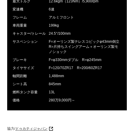
最大トルク
12.6kgm（123Nm）/5,900rpm
変速機
6速
フレーム
アルミフロント
車両重量
199kg
キャスター/トレール
24.5°/100mm
サスペンション
F=オーリンズ製テレスコピックφ43mm倒立
R=片持ちスイングアーム＋オーリンズ製モ
ノショック
ブレーキ
F=φ330mmダブル R=φ245mm
タイヤサイズ
F=120/70ZR17 R=200/60ZR17
軸間距離
1,488mm
シート高
845mm
燃料タンク容量
13L
価格
280万9,000円～
協力/
ドゥカティジャパン