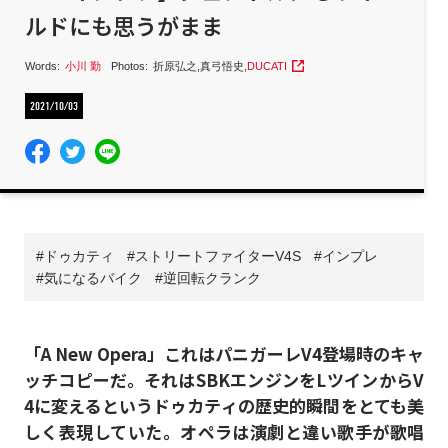
ルドにも思うがまま
Words:
小川 勤
Photos:
折原弘之
,
真弓悟史
,
DUCATI
2021/10/03
ドゥカティ
ストリートファイターV4S
インプレ
気になるバイク
逆回転クランク
「A New Opera」これはパニガーレV4登場時のキャ
ッチコピーだ。それはSBKエンジンをLツインからV
4に変えるというドゥカティの歴史的瞬間をとても美
しく表現していた。オペラは演劇と違い歌手が歌唱