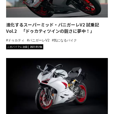
進化するスーパーミッド・パニガーレV2 試乗記
Vol.2 「ドゥカティツインの鋭さに夢中！」
ドゥカティ
パニガーレV2
気になるバイク
このバイクに注目
2021/01/06