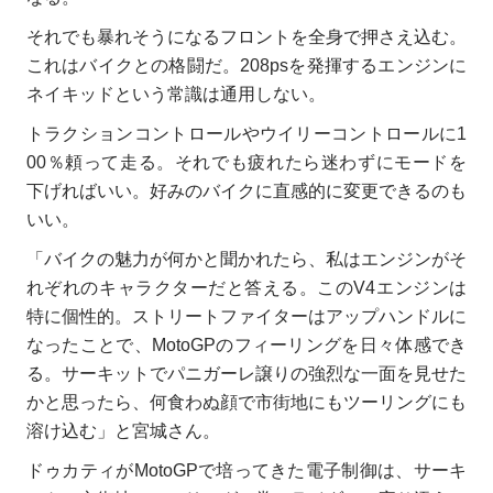
それでも暴れそうになるフロントを全身で押さえ込む。
これはバイクとの格闘だ。208psを発揮するエンジンに
ネイキッドという常識は通用しない。
トラクションコントロールやウイリーコントロールに1
00％頼って走る。それでも疲れたら迷わずにモードを
下げればいい。好みのバイクに直感的に変更できるのも
いい。
「バイクの魅力が何かと聞かれたら、私はエンジンがそ
れぞれのキャラクターだと答える。このV4エンジンは
特に個性的。ストリートファイターはアップハンドルに
なったことで、MotoGPのフィーリングを日々体感でき
る。サーキットでパニガーレ譲りの強烈な一面を見せた
かと思ったら、何食わぬ顔で市街地にもツーリングにも
溶け込む」と宮城さん。
ドゥカティがMotoGPで培ってきた電子制御は、サーキ