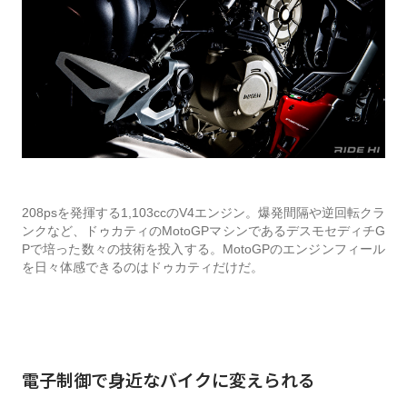
208psを発揮する1,103ccのV4エンジン。爆発間隔や逆回転クラ
ンクなど、ドゥカティのMotoGPマシンであるデスモセディチG
Pで培った数々の技術を投入する。MotoGPのエンジンフィール
を日々体感できるのはドゥカティだけだ。
電子制御で身近なバイクに変えられる