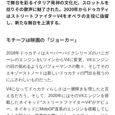
で舞台を彩るイタリア発祥の文化だ。スロットルを
捻りその歌声に魅了された。2020年からドゥカティ
はストリートファイターV4をオペラの主役に抜擢
し、新たな舞台を上演する。
モチーフは映画の「ジョーカー」
2018年ドゥカティはスーパーバイクシリーズのパニガ
ーレのエンジンをLツインからV4に変更。V4エンジン
の目の覚めるようなパフォーマンスの数々、そしてその
エキゾーストノートは新しいドゥカティの門出を祝うの
にふさわしいものだった。
V4になってドゥカティらしさは一層輝きを増したと言
えるだろう。そして、2020年にはそのV4エンジンを搭
載したネイキッド“ストリートファイターV4”がデビュ
ー。ネイキッドにMotoGP直系のエンジンを搭載してし