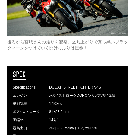
後ろから宮城さんの走りを観察。立ち上がりで真っ黒いブラッ
クマークをつけていく開けっぷりは圧巻！
SPEC
Specifications
DUCATI STREETFIGHTER V4S
エンジン
水冷4ストロークDOHC4バルブV型4気筒
総排気量
1,103cc
ボア×ストローク
81×53.5mm
圧縮比
14対1
最高出力
208ps（153kW）/12,750rpm