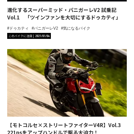
進化するスーパーミッド・パニガーレV2 試乗記
Vol.1 「ツインファンを大切にするドゥカティ」
ドゥカティ
パニガーレV2
気になるバイク
このバイクに注目
2021/01/04
【モトコルセ×ストリートファイターV4R】Vol.3
221psをアップハンドルで駆る大迫力！