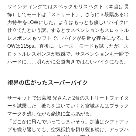
ワインディングではスペックをリスペクト（本当は畏
怖）してモードは「ストリート」、さらに３段階ある出
力特生をLOWにした。ようはもっとも優しいバイクに
仕立てたという訳。するとサスペンションもスロットル
レスポンスもソフトで、バイクが身近な存在になる。L
OWは115ps。直後に「レース」モードも試したが、ス
ロットルレスポンスが敏感で、サスペンションも一瞬で
ハードに……明らかに公道向きではないバイクになる。
視界の広がったスーパーバイク
サーキットでは宮城 光さんと2台のストリートファイタ
ーを試乗した。後ろを追いていくと宮城さんはブラック
マークを残しながら豪快に立ちあがる。
「どこかに飛んでいってしまいそう。加速はシフトアッ
プを繰り返しても、空気抵抗を切り裂き続け、アップハ