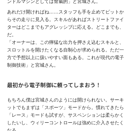
ンドルマシンとしては脅威的」と宮城さん。
あれだけ開ければね……スタッフも手を止めてピットか
らその走りに見入る。スキルがあればストリートファイ
ターはどこまでもアグレッシブに応える。どこまでも、
だ。
「オーナーは、この獰猛な出力を押さえ込むスキルと、
スロットルを開けたくなる自制心が求められる。ただ一
方で予想以上に扱いやすい面もある。これが現代の電子
制御技術」と宮城さん。
最初から電子制御に頼ってしまおう！
もちろん僕は宮城さんのようには開けられない。サーキ
ットでもまずは「スポーツ」モードから。慣れてきたら
「レース」モードも試すが、サスペンションは柔らかく
したいし、ウィリーコントロールは強めに介入させたく
なる。