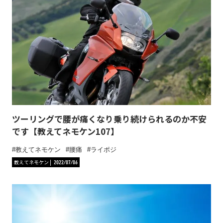
ツーリングで腰が痛くなり乗り続けられるのか不安
です【教えてネモケン107】
教えてネモケン
腰痛
ライポジ
教えてネモケン
2022/07/06