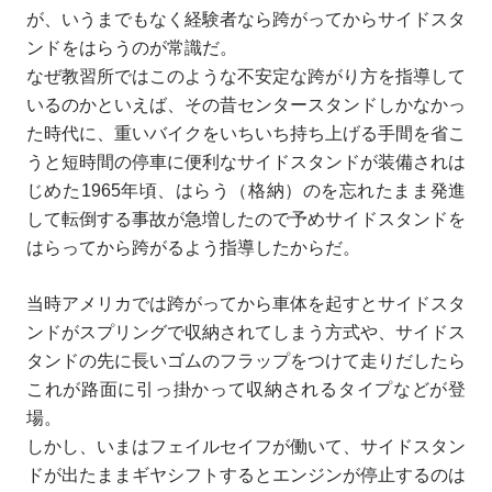
が、いうまでもなく経験者なら跨がってからサイドスタ
ンドをはらうのが常識だ。
なぜ教習所ではこのような不安定な跨がり方を指導して
いるのかといえば、その昔センタースタンドしかなかっ
た時代に、重いバイクをいちいち持ち上げる手間を省こ
うと短時間の停車に便利なサイドスタンドが装備されは
じめた1965年頃、はらう（格納）のを忘れたまま発進
して転倒する事故が急増したので予めサイドスタンドを
はらってから跨がるよう指導したからだ。
当時アメリカでは跨がってから車体を起すとサイドスタ
ンドがスプリングで収納されてしまう方式や、サイドス
タンドの先に長いゴムのフラップをつけて走りだしたら
これが路面に引っ掛かって収納されるタイプなどが登
場。
しかし、いまはフェイルセイフが働いて、サイドスタン
ドが出たままギヤシフトするとエンジンが停止するのは