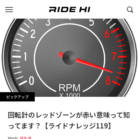
ピックアップ
回転計のレッドゾーンが赤い意味って知
ってます？【ライドナレッジ119】
Words:
根本 健