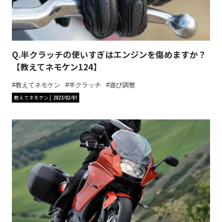
Q.半クラッチの使いすぎはエンジンを傷めますか？
【教えてネモケン124】
教えてネモケン
半クラッチ
遊び調整
教えてネモケン
2023/02/01