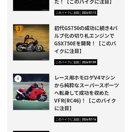
た！【このバイクに注目】
このバイクに注目
2026/07/13
初代GS750の成功に続き4バ
ルブ化の切り札エンジンで
GSX750Eを開発！【このバ
イクに注目】
このバイクに注目
2026/07/09
レース用ホモロゲV4マシン
から純粋なスーパースポーツ
へ転身して成功を収めた
VFR(RC46)！【このバイク
に注目】
このバイクに注目
2026/07/14