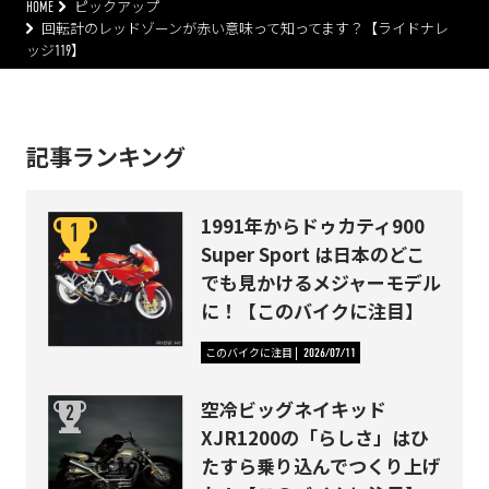
HOME
ピックアップ
回転計のレッドゾーンが赤い意味って知ってます？【ライドナレ
ッジ119】
記事ランキング
1991年からドゥカティ900
Super Sport は日本のどこ
でも見かけるメジャーモデル
に！【このバイクに注目】
このバイクに注目
2026/07/11
空冷ビッグネイキッド
XJR1200の「らしさ」はひ
たすら乗り込んでつくり上げ