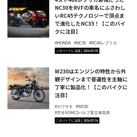
NC30をRVFの車名にふさわし
いRC45テクノロジーで頂点ま
で進化したNC35！【このバイ
クに注目】
HONDA
NC35
RC45レプリカ
このバイクに注目
2026/07/25
W230はエンジンの特性から外
観デザインまで普遍性を主軸に
丁寧に製品化！【このバイクに
注目】
カワサキ
W230
空冷SOHC2バルブ直立単気筒
このバイクに注目
2026/07/24