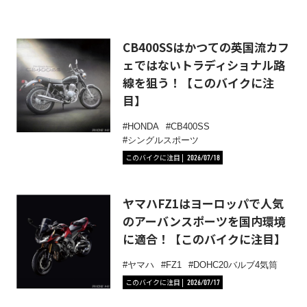
CB400SSはかつての英国流カフ
ェではないトラディショナル路
線を狙う！【このバイクに注
目】
HONDA
CB400SS
シングルスポーツ
このバイクに注目
2026/07/18
ヤマハFZ1はヨーロッパで人気
のアーバンスポーツを国内環境
に適合！【このバイクに注目】
ヤマハ
FZ1
DOHC20バルブ4気筒
このバイクに注目
2026/07/17