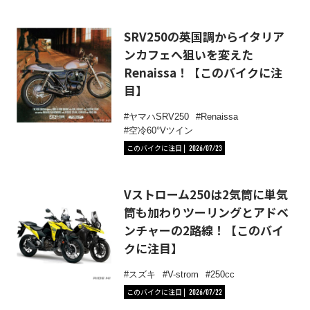
SRV250の英国調からイタリア
ンカフェへ狙いを変えた
Renaissa！【このバイクに注
目】
ヤマハSRV250
Renaissa
空冷60°Vツイン
このバイクに注目
2026/07/23
Vストローム250は2気筒に単気
筒も加わりツーリングとアドベ
ンチャーの2路線！【このバイ
クに注目】
スズキ
V-strom
250cc
このバイクに注目
2026/07/22