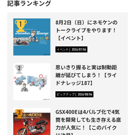
記事ランキング
8月2日（日）にネモケンの
トークライブをやります！
【イベント】
イベント
2026/07/06
思いきり握ると実は制動距
離が延びてしまう！【ライ
ドナレッジ187】
ピックアップ
2026/08/06
GSX400Eは4バルブ化で4気
筒を開発しても生き存える底
力が人気に！【このバイク