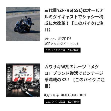
三代目YZF-R6(5SL)はオールア
ルミダイキャストでシャシー構
成に大改革！【このバイクに注
目】
ヤマハ
YZF-R6
CFアルミダイキャスト
このバイクに注目
2026/07/21
カワサキW系のルーツ「メグ
ロ」ブランド復活でビンテージ
感満載のK3！【このバイクに注
目】
カワサキ
MEGURO
K3
このバイクに注目
2026/07/19